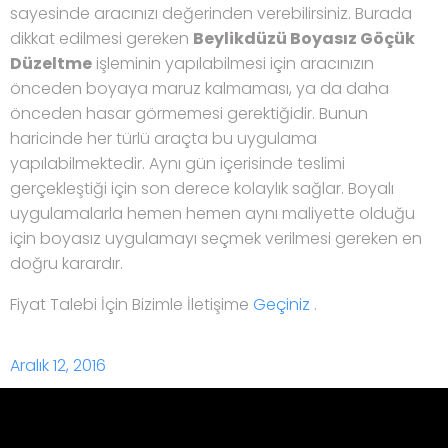
sayesinde aracınızı değerinden verebilirsiniz. Burada
dikkat edilmesi gereken
Beylikdüzü Boyasız Göçük
Düzeltme
işleminin yapılabilmesi için aracınızın
önceden boyaya maruz kalmaması, ya da daha
önceden hasar görmemesi gerektiğidir. Bunun
haricinde her türlü araçta bu uygulama
yapılabilmektedir. Aynı gün içerisinde teslimi
gerçekleştiği için son derece kolaylık sağlar. Boyalı
uygulamalarla hemen hemen aynı maliyette olduğu
için boyasız uygulamayı seçmek verilmesi gereken en
doğru karardır.
Fiyat Talebi İçin Bizimle İletişime
Geçiniz
.
Aralık 12, 2016